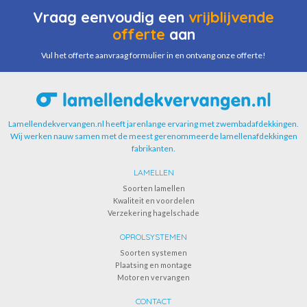
Vraag eenvoudig een
vrijblijvende
offerte
aan
Vul het offerte aanvraag formulier in en ontvang onze offerte!
Lamellendekvervangen.nl heeft jarenlange ervaring met zwembadafdekkingen.
Wij werken nauw samen met de meest gerenommeerde lamellenafdekkingen
fabrikanten.
LAMELLEN
Soorten lamellen
Kwaliteit en voordelen
Verzekering hagelschade
OPROLSYSTEMEN
Soorten systemen
Plaatsing en montage
Motoren vervangen
CONTACT