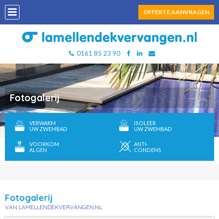
OFFERTE AANVRAGEN
0161 85 23 90
Fotogalerij
VERWARM
ISOLEER
UW ZWEMBAD
UW ZWEMBAD
VOORKOM
ANTI-
ALGEN
CONDENS
Fotogalerij
VAN LAMELLENDEKVERVANGEN.NL