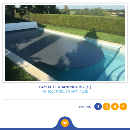
FAM M TE KRANENBURG (D)
PC SOLAR SILVER ANTI ALGE
1
2
3
4
PAGINA